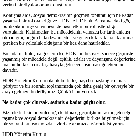
verimli bir diyalog ortamı oluşturdu.
Konuşmalarda, sosyal demokrasinin göçmen toplumu için ne kadar
yaşamsal bir rol oynadığı ve HDB ile HDF nin Almanya daki göç
politikalarının şekillenmesinde nasıl etkin bir rol üstlendiği
vurgulandı. Katılımcılar, bu mücadelenin yalnızca bir tarih anlatısı
olmadığını, bugün hala devam eden ve gelecek kuşaklara aktarılması
gereken bir yolculuk olduğunu bir kez daha hatırladılar.
Bu anlamlı buluşma gösterdi ki, HDB nin hikayesi sadece geçmişte
yaşanmış bir mücadele değil, eşitlik, adalet ve dayanışma değerlerine
inanan herkesin ortak çabasıyla geleceğe taşınması gereken bir
davadır.
HDB Yönetim Kurulu olarak bu buluşmayı bir başlangıç olarak
görüyor ve bir sonraki toplantımızda çok daha geniş bir çevreyle bir
araya gelmeyi hedefliyoruz. Çünkü inanıyoruz ki:
Ne kadar çok olursak, sesimiz o kadar güçlü olur.
Bizimle birlikte bu yolculuğa katılmak, geçmişin mirasını geleceğe
taşımak ve sosyal demokrasinin değerlerini birlikte büyütmek için
bir sonraki buluşmamızda sizleri de aramızda görmek istiyoruz.
HDB Yönetim Kurulu