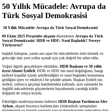
50 Yıllık Mücadele: Avrupa da
Türk Sosyal Demokrasisi
50 Yıllık Mücadele: Avrupa da Türk Sosyal Demokrasisi
09 Ekim 2025 Perşembe akşamı
düzenlenen
Avrupa da Türk
Sosyal Demokrasisi HDB ve HDF: Nasıl Başladık? Nereye
Yürüyoruz?
başlıklı buluşma, yarım asrı aşan bir mücadelenin izini sürmek ve
geleceğe dair yeni yollar açmak için çok değerli bir adım oldu.
Yoğun ilgiyle gerçekleşen etkinlikte,
HDB Başkanı ve 50 yıllık
üyesi Ahmet İyidirli
, HDB ve HDF nin nasıl doğduğunu, hangi
tarihsel koşullar içinde şekillendiğini ve nasıl bugünkü konumuna
geldiğini içten ve etkileyici bir şekilde anlattı. Başkan İyidirli nin
sözleri, yalnızca geçmişi hatırlatmakla kalmadı, aynı zamanda bu
örgütlü mücadelenin göçmenlerin hayatlarında yarattığı köklü
değişimi de ortaya koydu.
Etkinliğin moderasyonunu üstlenen
HDB Başkan Yardımcısı Alev
Ayhan
, akşam boyunca katılımcıları yönlendirdi, tartışmaları
derinleştirdi ve önemli sorularla sosyal demokrasinin geleceğine dair